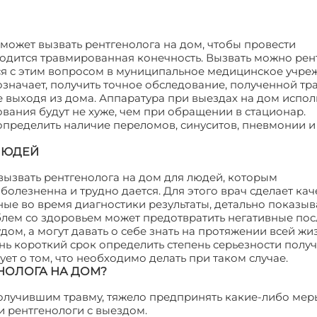
 может вызвать рентгенолога на дом, чтобы провести
аходится травмированная конечность. Вызвать можно рен
ся с этим вопросом в муниципальное медицинское учре
означает, получить точное обследование, полученной т
выходя из дома. Аппаратура при выездах на дом испол
ования будут не хуже, чем при обращении в стационар.
пределить наличие переломов, синуситов, пневмонии и
ЛЮДЕЙ
ызвать рентгенолога на дом для людей, которым
болезненна и трудно дается. Для этого врач сделает ка
ые во время диагностики результаты, детально показыв
ем со здоровьем может предотвратить негативные пос
дом, а могут давать о себе знать на протяжении всей жи
ень короткий срок определить степень серьезности полу
ет о том, что необходимо делать при таком случае.
НОЛОГА НА ДОМ?
олучившим травму, тяжело предпринять какие-либо мер
чи рентгенологи с выездом.