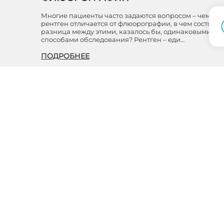
Многие пациенты часто задаются вопросом – чем
рентген отличается от флюорографии, в чем состоит
разница между этими, казалось бы, одинаковыми
способами обследования? Рентген – еди…
ПОДРОБНЕЕ
Обращаем ваше
в
характер и ни при
статьи 437 ГК РФ
и
Согласие на обра
Сеть медицинских центров
"Московский доктор" – это, в
первую очередь, высокий уровень
ИНН:
обслуживания и здоровье
пациентов
КПП:
ОКПО: