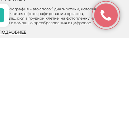
Флюорография – это способ диагностики, который
заключается в фотографировании органов,
находящихся в грудной клетке, на фотопленку или на
экран с помощью преобразования в цифровое…
ПОДРОБНЕЕ
Навигация
 информационный
 положениями
Услуги
Клиника
Специалисты
6940
Отзывы
01
Акции
2