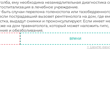
толба, ему необходима незамедлительная диагностика 
 госпитализация в лечебное учреждение.
быть случаи перелома голеностопа или тазобедренного
 если пострадавший вызовет рентгенолога на дом, где ем
тка, выдадут снимки и проконсультируют. Если имеет м
же на дом травматолога, который может наложить гипс,
ения и обезболивания.
Рентген на дому
ВРАЧИ
↑ Центр рен