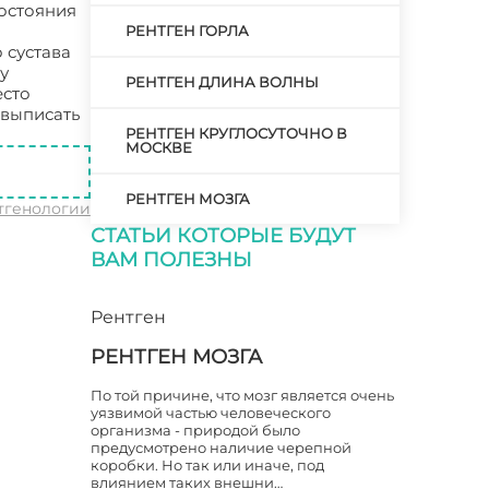
состояния
РЕНТГЕН ГОРЛА
 сустава
у
РЕНТГЕН ДЛИНА ВОЛНЫ
есто
 выписать
РЕНТГЕН КРУГЛОСУТОЧНО В
МОСКВЕ
РЕНТГЕН МОЗГА
тгенологии
СТАТЬИ КОТОРЫЕ БУДУТ
ВАМ ПОЛЕЗНЫ
Рентген
РЕНТГЕН МОЗГА
По той причине, что мозг является очень
уязвимой частью человеческого
организма - природой было
предусмотрено наличие черепной
коробки. Но так или иначе, под
влиянием таких внешни…