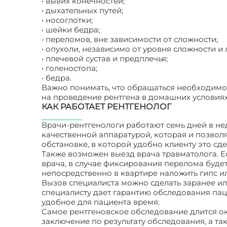
• вывих конечностей;
• дыхательных путей;
• носоглотки;
• шейки бедра;
• переломов, вне зависимости от сложности;
• опухоли, независимо от уровня сложности и
• плечевой сустав и предплечья;
• голеностопа;
• бедра.
Важно понимать, что обращаться необходим
на проведение рентгена в домашних условиях
КАК РАБОТАЕТ РЕНТГЕНОЛОГ
Врачи-рентгенологи работают семь дней в не
качественной аппаратурой, которая и позвол
обстановке, в которой удобно клиенту это сде
Также возможен выезд врача травматолога. Е
врача, в случае фиксирования перелома будет
непосредственно в квартире наложить гипс ил
Вызов специалиста можно сделать заранее и
специалисту дает гарантию обследования па
удобное для пациента время.
Самое рентгеновское обследование длится ок
заключение по результату обследования, а та