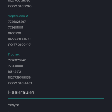
1027700136760
ЛО 77 01 012765
Чертаново И
7726023297
772601001
0603290
1027739180490
ЛО 77 01 004101
Протек
7726076940
772601001
16342412
1027739749036
ЛО 77 01 014453
Навигация
Услуги