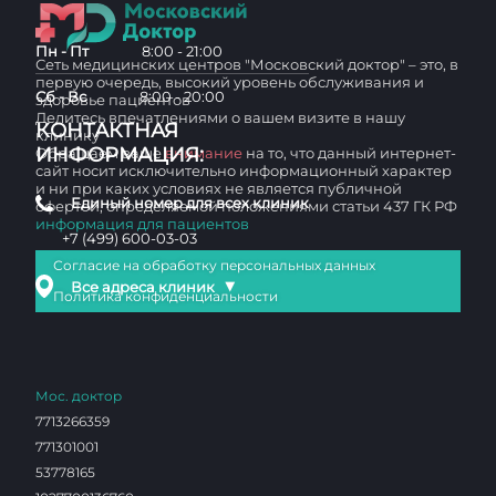
Пн - Пт
8:00 - 21:00
Сеть медицинских центров "Московский доктор" – это, в
первую очередь, высокий уровень обслуживания и
Сб - Вс
8:00 - 20:00
здоровье пациентов
Делитесь впечатлениями о вашем визите в нашу
КОНТАКТНАЯ
клинику
ИНФОРМАЦИЯ:
Обращаем ваше
внимание
на то, что данный интернет-
сайт носит исключительно информационный характер
и ни при каких условиях не является публичной
Единый номер для всех клиник
офертой, определяемой положениями статьи 437 ГК РФ
информация для пациентов
+7 (499) 600-03-03
Согласие на обработку персональных данных
▼
Все адреса клиник
Политика конфиденциальности
Мос. доктор
7713266359
771301001
53778165