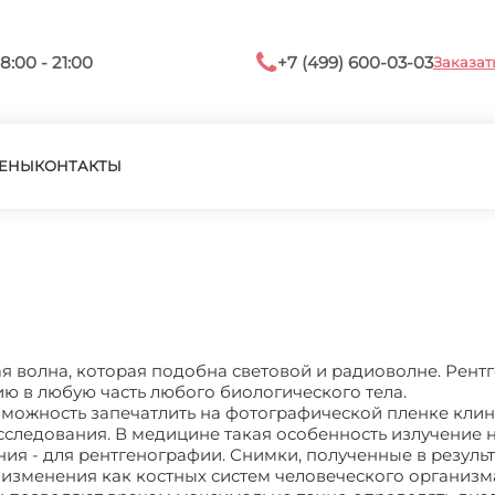
8:00 - 21:00
+7 (499) 600-03-03
Заказат
ЕНЫ
КОНТАКТЫ
ая волна, которая подобна световой и радиоволне. Рент
ю в любую часть любого биологического тела.
зможность запечатлить на фотографической пленке кли
сследования. В медицине такая особенность излучение 
я - для рентгенографии. Снимки, полученные в результ
изменения как костных систем человеческого организма