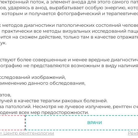
лектронный поток, а элемент анода для этого самого па
ов, ударяясь в анод, вырабатывает особую энергию, кот
я которым и получается фотографический и терапевтиче
 методов диагностики патологических состояний челов
 практически все методы визуальных исследований пац
ится на схожем действие, только там в качестве отражат
ук.
ествуют более совершенные и менее вредные диагности
енографию не представляются возможным в виду наличия
 исследований изображений,
применению данного обследования,
атов,
лучей в качестве терапии раковых болезней.
а патологий. Несмотря не лучевое излучение, рентген с
юдения всех мер предосторожности.
Рентген что это
ВРАЧИ
↑ Центр рентгенологии
Рен