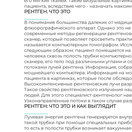
его мягких тканей. Такие визуальные картин
пациента, вследствие чего - назначать макси
РЕНТГЕН. ЧТО ЭТО
В понимание большинства далеких от медици
флюорографического аппарат. Однако это не 
современные методы регенерации рентгеновс
сканер, который позволяет просветить практ
называется компьютерным томографом. Иссл
следующим образом: пациент помещается на 
человека сквозь полость трубки компьютерног
сканера, его тело под различными углами и 
потоками лучей рентгена. Информация, собра
мощнейшего компьютера. Информация на мони
пациента в картинках, которые после обследо
Высокоинтенсивные рентгеновские лучи раз
Такое свойство рентгеновского излучения н
людей. Для этого специалист-рентгенолог нав
Узконаправленные потоки в таком случае раз
РЕНТГЕН: ЧТО ЭТО И КАК ВЫГЛЯДИТ
Лучевая энергия рентгена генерируется внутр
такой трубки при помощи специальных прибо
то есть в полости трубки возникает вакуумна