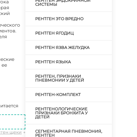
РЕНТГЕН ЭНДОКРИННОЙ
тока
СИСТЕМЫ
орая
ский
РЕНТГЕН ЭТО ВРЕДНО
еческого
иентов.
РЕНТГЕН ЯГОДИЦ
еля
РЕНТГЕН ЯЗВА ЖЕЛУДКА
ческие
РЕНТГЕН ЯЗЫКА
 ее
РЕНТГЕН, ПРИЗНАКИ
ПНЕВМОНИИ У ДЕТЕЙ
РЕНТГЕН-КОМПЛЕКТ
читается
РЕНТГЕНОЛОГИЧЕСКИЕ
ПРИЗНАКИ БРОНХИТА У
ДЕТЕЙ
СЕГМЕНТАРНАЯ ПНЕВМОНИЯ,
тген щеки
→
РЕНТГЕН