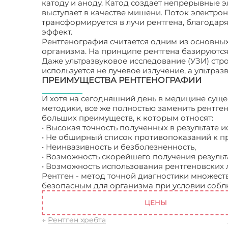
катоду и аноду. Катод создает непрерывные э
выступает в качестве мишени. Поток электрон
трансформируется в лучи рентгена, благодар
эффект.
Рентгенография считается одним из основных
организма. На принципе рентгена базируются
Даже ультразвуковое исследование (УЗИ) стро
используется не лучевое излучение, а ультразв
ПРЕИМУЩЕСТВА РЕНТГЕНОГРАФИИ
И хотя на сегодняшний день в медицине сущ
методики, все же полностью заменить рентг
больших преимуществ, к которым относят:
• Высокая точность полученных в результате
• Не обширный список противопоказаний к 
• Неинвазивность и безболезненность,
• Возможность скорейшего получения результ
• Возможность использования рентгеновских 
Рентген - метод точной диагностики множеств
безопасным для организма при условии собл
ЦЕНЫ
←
Рентген хребта