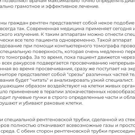
ки позволяют врачам максимально точно определять диа
мально грамотное и эффективное лечение.
ны граждан рентген представляет собой некое подобие
всегда так. Современная медицина применяет сегодня 
кого излучения. К таким аппаратам можно отнести спе
ически все тело пациента одновременно. Такой аппарат
едование при помощи компьютерного томографа прово
специальную поверхность, которая очень медленно пе
о томографа. За то время, пока пациент движется через
со всех ракурсов подвергается просвечиванию непреры
нная во время просвечивания, сразу же поступает на эк
торе представляет собой "срезы" различных частей те
вания будет "читать" и анализировать узкий специалист.
рушающим образом воздействуют на клетки живых орга
ашло применение в терапии злокачественных новообраз
одит лучевые пучки в строго определенные части и облас
рушают и убивают раковые клетки.
и специальной рентгеновской трубки, сделанной из стек
ров полностью откачивают всевозможные газы и просто
я среда. С обеих сторон рентгеновской трубки присоеди