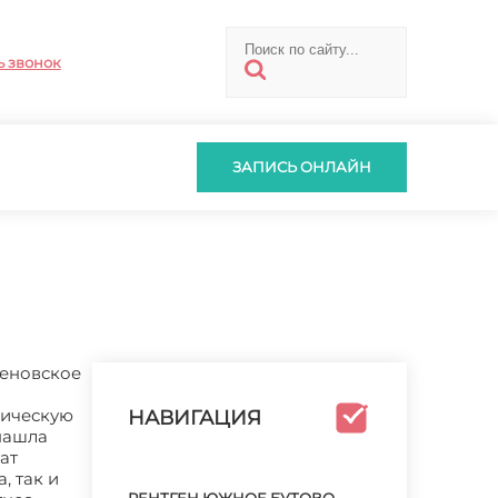
ь звонок
ЗАПИСЬ ОНЛАЙН
геновское
ническую
НАВИГАЦИЯ
нашла
ат
, так и