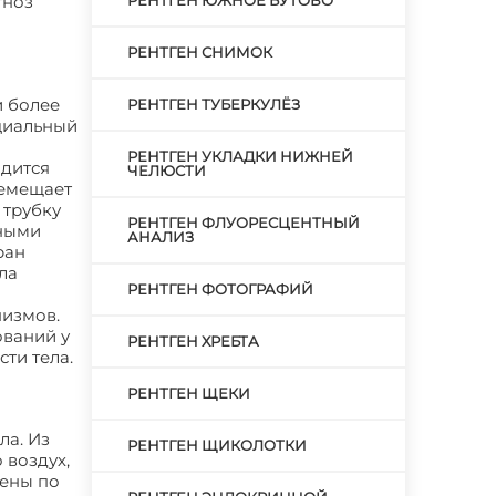
гноз
РЕНТГЕН ЮЖНОЕ БУТОВО
РЕНТГЕН СНИМОК
и более
РЕНТГЕН ТУБЕРКУЛЁЗ
циальный
РЕНТГЕН УКЛАДКИ НИЖНЕЙ
дится
ЧЕЛЮСТИ
ремещает
 трубку
РЕНТГЕН ФЛУОРЕСЦЕНТНЫЙ
вными
АНАЛИЗ
ран
ла
РЕНТГЕН ФОТОГРАФИЙ
низмов.
ований у
РЕНТГЕН ХРЕБТА
ти тела.
РЕНТГЕН ЩЕКИ
ла. Из
РЕНТГЕН ЩИКОЛОТКИ
 воздух,
нены по