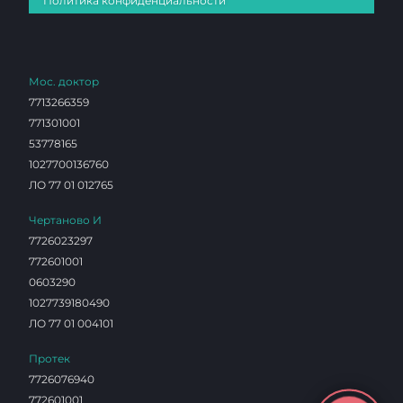
Политика конфиденциальности
Мос. доктор
7713266359
771301001
53778165
1027700136760
ЛО 77 01 012765
Чертаново И
7726023297
772601001
0603290
1027739180490
ЛО 77 01 004101
Протек
7726076940
772601001