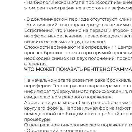
• На биологическом этапе происходят измене
этом рентгенография не в состоянии зафикси
• В доклиническом периоде отсутствуют клин
• Клинический этап характеризуется четкими
Естественно, что именно на первом и втором
на эффективное лечение, позволяющее спасти 
выявить ее весьма затруднительно.
Сложности возникают и в определении центра
просвет бронхов, так что при прямой проекци
необходим снимок из двух положений, поско
ателектаз.
ЧТО МОЖЕТ ПОКАЗАТЬ РЕНТГЕНОГРАММА
На начальном этапе развития рака бронхиаль
периферии. Тень округлого характера может 
инфильтрат туберкулезного происхождения, 
свидетельством ракового поражения.
Абрис тени узла может быть разнообразным, 
кругу его форма. Неправильная форма может 
немедленной необходимости в пробной тора
процедуры.
О центральном онкологическом поражении г
• Образований в коневой зоне;