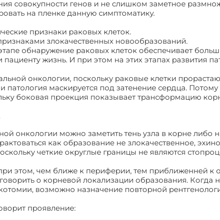
ния совокупности генов и не слишком заметное размно
ровать на пленке данную симптоматику.
ические признаки раковых клеток.
 признаками злокачественных новообразований.
 этапе обнаружение раковых клеток обеспечивает боль
пациенту жизнь. И при этом на этих этапах развития п
льной онкологии, поскольку раковые клетки прорастаю
и патология маскируется под затенение сердца. Потому
льку боковая проекция показывает трансформацию кор
ной онкологии можно заметить тень узла в корне либо н
трактоваться как образование не злокачественное, эхин
поскольку четкие округлые границы не являются стопро
при этом, чем ближе к периферии, тем приближенней к 
говорить о корневой локализации образования. Когда н
котомии, возможно назначение повторной рентгенолог
оворит проявление: