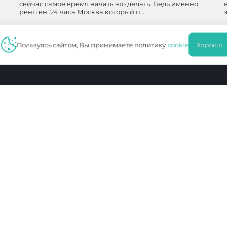
сейчас самое время начать это делать. Ведь именно
рентген, 24 часа Москва который п…
ПОДРОБНЕЕ
Пользуясь сайтом, Вы принимаете политику
cookie
Хорош
нимание
на то, что данный интернет-сайт носит исключительно
 каких условиях не является публичной офертой, определяемой
нформация для пациентов
ботку персональных данных
Политика конфиденциальности
Мос. доктор
Чертаново И
Протек
7713266359
7726023297
772607
771301001
772601001
7726010
53778165
0603290
1634241
1027700136760
1027739180490
1027739
ЛО 77 01 012765
ЛО 77 01 004101
ЛО 77 0