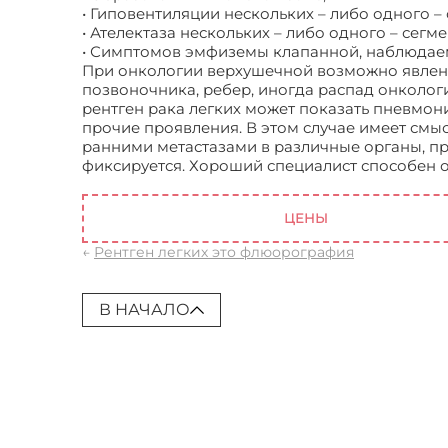
• Гиповентиляции нескольких – либо одного – 
• Ателектаза нескольких – либо одного – сегме
• Симптомов эмфиземы клапанной, наблюдаем
При онкологии верхушечной возможно явлен
позвоночника, ребер, иногда распад онколог
рентген рака легких может показать пневмон
прочие проявления. В этом случае имеет смы
ранними метастазами в различные органы, п
фиксируется. Хороший специалист способен 
Рентген рака легких
ЦЕНЫ
←
Рентген легких это флюорография
В НАЧАЛО