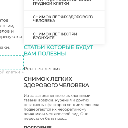
ГРУДНОЙ КЛЕТКИ
СНИМОК ЛЕГКИХ ЗДОРОВОГО
нтов
ЧЕЛОВЕКА
логии,
злов и
СНИМОК ЛЕГКИХ ПРИ
еризуются
БРОНХИТЕ
СТАТЬИ КОТОРЫЕ БУДУТ
аки.
ВАМ ПОЛЕЗНЫ
Рентген легких
ой клетки
→
СНИМОК ЛЕГКИХ
ЗДОРОВОГО ЧЕЛОВЕКА
Из-за загрязненного выхлопными
газами воздуха, курения и других
негативных факторов легкие человека
подвергаются их необратимому
влиянию и меняют свой вид. Они
перестают быть похо…
ПОДРОБНЕЕ