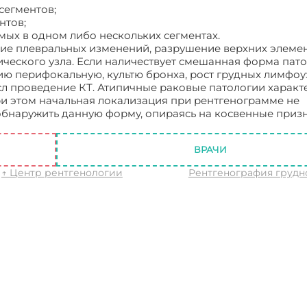
сегментов;
нтов;
ых в одном либо нескольких сегментах.
ие плевральных изменений, разрушение верхних элеме
ического узла. Если наличествует смешанная форма пато
ию перифокальную, культю бронха, рост грудных лимфоу
сл проведение КТ. Атипичные раковые патологии характ
ри этом начальная локализация при рентгенограмме не
обнаружить данную форму, опираясь на косвенные призн
ВРАЧИ
↑ Центр рентгенологии
Рентгенография грудн