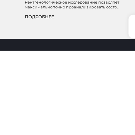
Рентгенологическое исследование позволяет
максимально точно проанализировать состо…
ПОДРОБНЕЕ
Обращаем ваше
в
характер и ни при
статьи 437 ГК РФ
и
Согласие на обра
Сеть медицинских центров
"Московский доктор" – это, в
первую очередь, высокий уровень
ИНН:
обслуживания и здоровье
пациентов
КПП:
ОКПО:
ОГРН:
Делитесь впечатлениями о вашем
ЛИЦ:
визите в нашу клинику