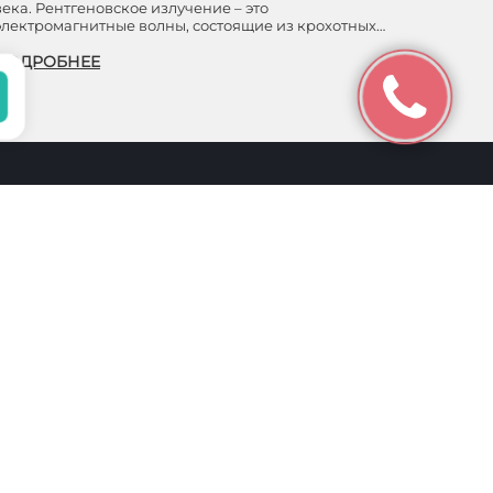
века. Рентгеновское излучение – это
электромагнитные волны, состоящие из крохотных…
ПОДРОБНЕЕ
о
Навигация
 информационный
 положениями
Услуги
Клиника
Специалисты
6940
Отзывы
01
Акции
2
Цены
749036
1 014453
Контакты