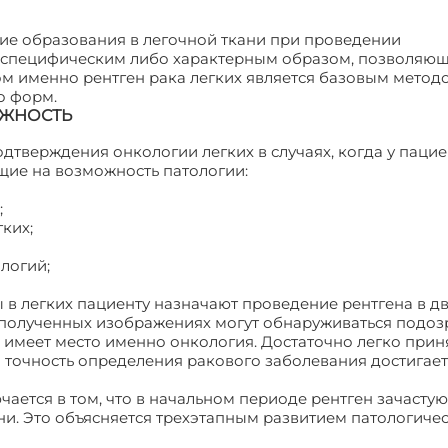
кие образования в легочной ткани при проведении
 специфическим либо характерным образом, позволяю
ом именно рентген рака легких является базовым метод
о форм.
ОЖНОСТЬ
дтверждения онкологии легких в случаях, когда у пацие
ие на возможность патологии:
;
ких;
ологий;
в легких пациенту назначают проведение рентгена в дв
а полученных изображениях могут обнаруживаться подо
о имеет место именно онкология. Достаточно легко прин
 точность определения ракового заболевания достигае
ается в том, что в начальном периоде рентген зачастую
ни. Это объясняется трехэтапным развитием патологиче