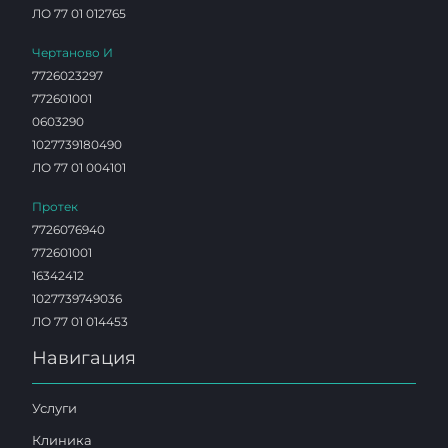
ЛО 77 01 012765
Чертаново И
7726023297
772601001
0603290
1027739180490
ЛО 77 01 004101
Протек
7726076940
772601001
16342412
1027739749036
ЛО 77 01 014453
Навигация
Услуги
Клиника