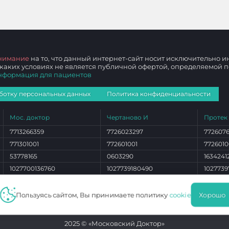
нимание
на то, что данный интернет-сайт носит исключительно
 каких условиях не является публичной офертой, определяемой
нформация для пациентов
ботку персональных данных
Политика конфиденциальности
Мос. доктор
Чертаново И
Протек
7713266359
7726023297
772607
771301001
772601001
7726010
53778165
0603290
1634241
1027700136760
1027739180490
1027739
ЛО 77 01 012765
ЛО 77 01 004101
ЛО 77 0
Пользуясь сайтом, Вы принимаете политику
cookie
Хорошо
2025 © «Московский Доктор»