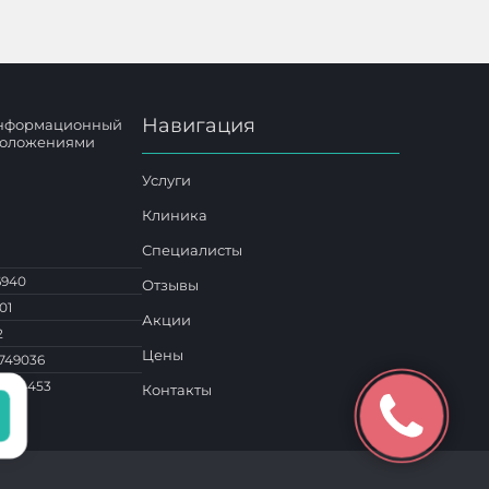
Навигация
 информационный
 положениями
Услуги
Клиника
Специалисты
6940
Отзывы
01
Акции
2
Цены
749036
1 014453
Контакты