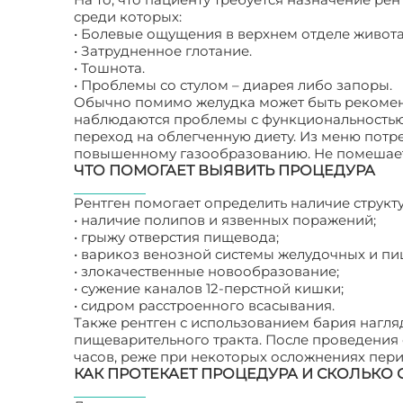
среди которых:
• Болевые ощущения в верхнем отделе живота
• Затрудненное глотание.
• Тошнота.
• Проблемы со стулом – диарея либо запоры.
Обычно помимо желудка может быть рекомен
наблюдаются проблемы с функциональностью
переход на облегченную диету. Из меню пот
повышенному газообразованию. Не помешает и
ЧТО ПОМОГАЕТ ВЫЯВИТЬ ПРОЦЕДУРА
Рентген помогает определить наличие структ
• наличие полипов и язвенных поражений;
• грыжу отверстия пищевода;
• варикоз венозной системы желудочных и пи
• злокачественные новообразование;
• сужение каналов 12-перстной кишки;
• сидром расстроенного всасывания.
Также рентген с использованием бария нагл
пищеварительного тракта. После проведения 
часов, реже при некоторых осложнениях пери
КАК ПРОТЕКАЕТ ПРОЦЕДУРА И СКОЛЬКО 