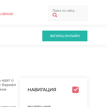
ь звонок
ЗАПИСЬ ОНЛАЙН
 идет о
с барием
лкие
НАВИГАЦИЯ
имптомов,