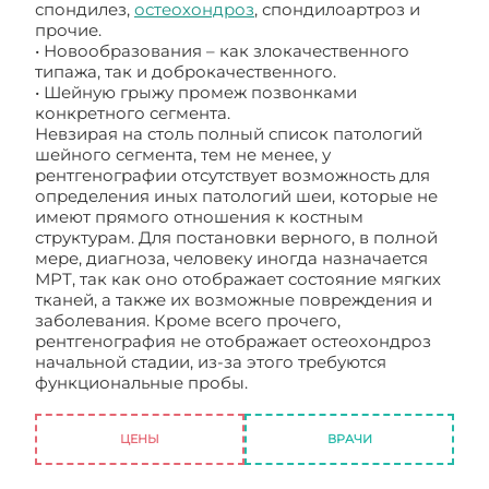
спондилез,
остеохондроз
, спондилоартроз и
прочие.
• Новообразования – как злокачественного
типажа, так и доброкачественного.
• Шейную грыжу промеж позвонками
конкретного сегмента.
Невзирая на столь полный список патологий
шейного сегмента, тем не менее, у
рентгенографии отсутствует возможность для
определения иных патологий шеи, которые не
имеют прямого отношения к костным
структурам. Для постановки верного, в полной
мере, диагноза, человеку иногда назначается
МРТ, так как оно отображает состояние мягких
тканей, а также их возможные повреждения и
заболевания. Кроме всего прочего,
рентгенография не отображает остеохондроз
начальной стадии, из-за этого требуются
функциональные пробы.
Рентген шейного
отдела в двух проекциях
ЦЕНЫ
ВРАЧИ