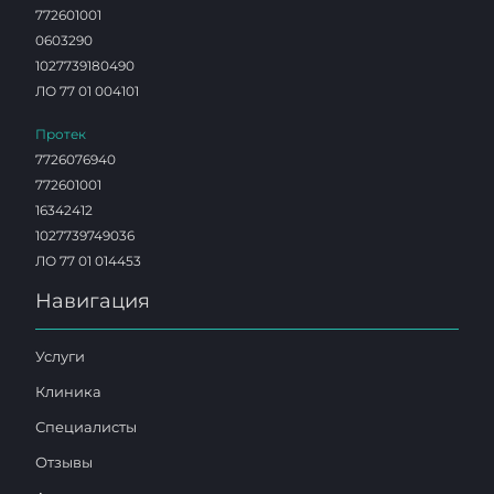
772601001
0603290
1027739180490
ЛО 77 01 004101
Протек
7726076940
772601001
16342412
1027739749036
ЛО 77 01 014453
Навигация
Услуги
Клиника
Специалисты
Отзывы