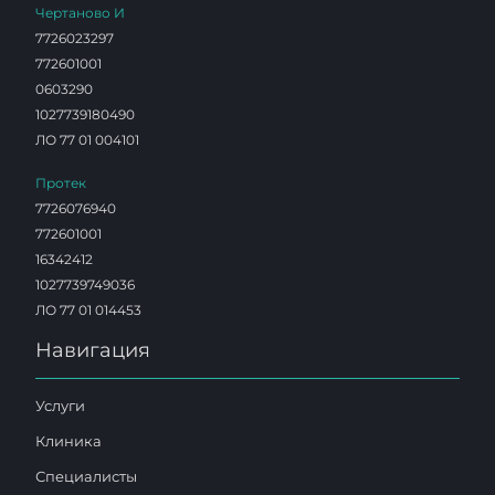
Чертаново И
7726023297
772601001
0603290
1027739180490
ЛО 77 01 004101
Протек
7726076940
772601001
16342412
1027739749036
ЛО 77 01 014453
Навигация
Услуги
Клиника
Специалисты