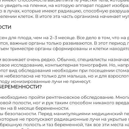
о увидеть на пленки, на которую аппарат подает изобра
о в лучах, которые имеют радиацию, способную разрушат
лении клеток. В итоге эта часть организма начинает му
ОСТИ
ен для плода, чем на 2–3 месяце. Все дело в том, что на
тся, важные органы только развиваются. В этот период 
етьем триместре органы сформированы и клетки находятс
 возникает очень редко. Обычно, специалисты назнача
овое исследование, компьютерная томография. Но, напр
 этот вид обследования необходим при посещении стома
я небезопасна не только для малыша, но и для взрослог
плоду ионизированные лучи не принесут.
 БЕРЕМЕННОСТИ?
 необходимо пройти рентгеновское обследование. Мног
овой полости, ног и рук таким способом никакого вреда
ген на 8 месяце беременности.
обы безопасности. Перед манипуляциями медицинский п
которые не пропускают радиационные лучи на укрытые 
брюшную полость и таз беременной, так все эти места н