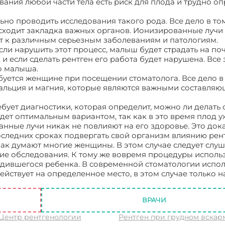
вания любой части тела есть риск для плода и трудно оп
о проводить исследования такого рода. Все дело в том,
исходит закладка важных органов. Ионизированные лучи
т к различным серьезным заболеваниям и патологиям.
сли нарушить этот процесс, малыш будет страдать на п
и если сделать рентген его работа будет нарушена. Все 
о малыша.
уется женщине при посещении стоматолога. Все дело в т
кальция и магния, которые являются важными составля
бует диагностики, которая определит, можно ли делать
удет оптимальным вариантом, так как в это время плод у
ные лучи никак не повлияют на его здоровье. Это док
следних сроках подвергать свой организм влиянию рент
 как думают многие женщины. В этом случае следует слуш
ие обследования. К тому же вовремя процедуры исполь
дившегося ребенка. В современной стоматологии испо
йствует на определенное место, в этом случае только н
ВРАЧИ
 Центр рентгенологии
Рентген при грудном вска