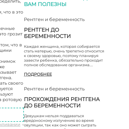
ределить,
ВАМ ПОЛЕЗНЫ
 что в это
Рентген и беременность
очечные
РЕНТГЕН ДО
это грозит
БЕРЕМЕННОСТИ
ом, что в
Каждая женщина, которая собирается
ющими
стать матерью, очень трепетно относится
к своему здоровью, поэтому планируя
завести ребенка, обязательно проходит
 снимок
полное обследование организма.…
же
азывает
ПОДРОБНЕЕ
гена.
ать своего
зуется
Рентген и беременность
льзуют
ПРОХОЖДЕНИЯ РЕНТГЕНА
а ротовую
ДО БЕРЕМЕННОСТИ
Девушкам нельзя поддаваться
вредоносному излучению во время
рмливании
→
овуляции, так как оно может сыграть