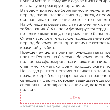
вблизи матки. К тому же в случае диагностиро
как на лучи среагирует организм.
В первом триместре беременности нежелательн
период клетки плода активно делятся, и про
останавливают движение клеток, что приводи
На 5–6 неделе развиваются надпочечники, и е
заболевания. С 4 недели формируется сердце, 
не только выкидышу, но и рождению больног
Очень часто рентгеновское исследование треб
период беременности организму не хватает 
красивой улыбки.
Прежде чем делать рентген, будущая мама тре
или нет. Рентген на 8 месяце беременности б
полностью сформировался и даже ионизирован
опыт многих мам, которым приходилось на по
Не всегда рентген негативно влияет на плод,
врача, который даст разрешение на проведен
свинцовый фартук, который защищает еще ро
специальный аппарат для снимков, который де
полость.
Рентген на 8 месяце беременности
ЦЕНЫ
←
Рентген на 6 неделе беременности
↑