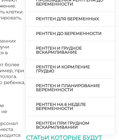
ПРОХОЖДЕНИЯ РЕНТГЕНА ДО
БЕРЕМЕННОСТИ
жение.
ь клетки.
тировать,
РЕНТГЕН ДЛЯ БЕРЕМЕННЫХ
РЕНТГЕН ДО БЕРЕМЕННОСТИ
 ранних
лучи
РЕНТГЕН И ГРУДНОЕ
я в
ВСКАРМЛИВАНИЕ
ют более
РЕНТГЕН И КОРМЛЕНИЕ
имер, при
ГРУДЬЮ
толога.
о ребенка,
РЕНТГЕН И ПЛАНИРОВАНИЕ
БЕРЕМЕННОСТИ
РЕНТГЕН НА 6 НЕДЕЛЕ
ие
БЕРЕМЕННОСТИ
 не
ерсонал
РЕНТГЕН ПРИ ГРУДНОМ
ВСКАРМЛИВАНИИ
места.
аходится
СТАТЬИ КОТОРЫЕ БУДУТ