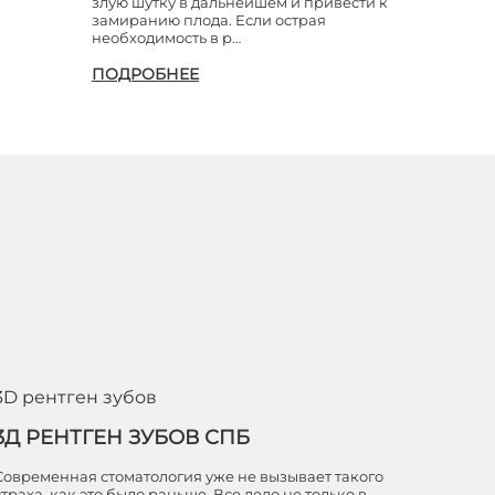
злую шутку в дальнейшем и привести к
замиранию плода. Если острая
необходимость в р…
ПОДРОБНЕЕ
3D рентген зубов
3Д РЕНТГЕН ЗУБОВ СПБ
Современная стоматология уже не вызывает такого
страха, как это было раньше. Все дело не только в