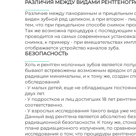
РАЗЛИЧИЯ МЕЖДУ ВИДАМИ РЕНТГЕНОГ
Различие между панорамным и прицельным сп
виден зубной ряд целиком, а при втором - ли
тем, что при прицельном способе снимок про
Так же возможна процедура с последующим 
проводится на самых современных установках,
снимка, к примеру - при вмешательствах им
отображается устройство каналов зуба.
БЕЗОПАСНОСТЬ
Хоть и рентген молочных зубов является поп
бывают встревожены возможным вредом от да
радиации минимальны, и к тому же, создан сп
обследований
• У малых детей, еще не обладающих постоян
двух лет.
• У подростков и лиц достигших 18 лет рентг
соответственно.
• У взрослых исследования такого вида уже м
Данный вид рентгена является абсолютно бе
радиационной безопасности. К тому же, сто
плане радиационного излучения, по сравнен
исследования о том, что процедуры рентгеног