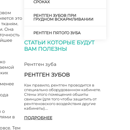
СРОКАХ
ервом
РЕНТГЕН ЗУБОВ ПРИ
няется это
ГРУДНОМ ВСКАРМЛИВАНИИ
 тканям.
и. Она
РЕНТГЕН ПЯТОГО ЗУБА
точность
ейшее
СТАТЬИ КОТОРЫЕ БУДУТ
ВАМ ПОЛЕЗНЫ
дко
Рентген зуба
чаемой
аких
РЕНТГЕН ЗУБОВ
 менее
Как правило, рентген проводится в
специально оборудованном кабинете.
года
Стены этого помещения обшиты
свинцом (для того чтобы защитить от
рентгеновского воздействия другие
кабинеты).…
 о
лями в
ПОДРОБНЕЕ
овсе. Тем