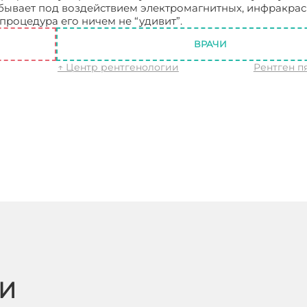
бывает под воздействием электромагнитных, инфракрас
процедура его ничем не “удивит”.
Рентген молочных зу
ВРАЧИ
↑ Центр рентгенологии
Рентген п
ЬИ