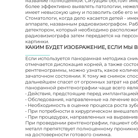
название полноценной. Ситуация обстоит име
более эффективно выявлять патологии, нежел
имеет невысокую цену и позволить себе его 
Стоматологи, когда дело касается детей - и
аппарате, названным радиовизиографом. Раб
детектором, который необходимо расположит
радиовизиографа затем передается на персо
картинки.
КАКИМ БУДЕТ ИЗОБРАЖЕНИЕ, ЕСЛИ МЫ 
Если используется панорамная методика сним
отмечается дислокация корней, а также сост
рентгенограммы, можно узнать, какое количес
зачаточном состоянии. К тому же снимок спо
дальнейшем спасет от огромных затрат на р
панорамной рентгенографии чаще всего явля
• Действия, предстоящие перед имплантацией
• Обследования, направленные на лечение во
• Необходимость в оценке процесса роста зуб
• При потребности в хирургическом вмешатель
• При процедурах, направленных на выравнив
При проведении рентгенографии, пациент обяз
металл препятствует полноценному проникнов
на достоверности готового снимка.