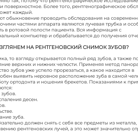
нно так, потому что рентгенографическое исследовани
и поверхностное. Более того, рентгенографическое обс
может каждый.
меют обыкновение проводить обследования на современ
очими частями аппарата являются лучевая трубка и осо
ь в ротовой полости пациента. Вся информация с
нальный компьютер и обрабатывается до получения отч
ВЗГЛЯНЕМ НА РЕНТГЕНОВСКИЙ СНИМОК ЗУБОВ?
ка, то взгляду открывается полный ряд зубов, а также 
ояние верхних и нижних челюсти. Применяя метод пано
тво зубов уже успело прорезаться, а какое находится в
собен выявить неровное расположение зуба в самой челю
аботу ортодонта и ношения брекетов. Показаниями к пр
ются:
 зубов.
спаления десен.
ов.
стве.
ание зуба.
ательно должен снять с себя все предметы из металла, 
ению рентгеновских лучей, а это может значительно от