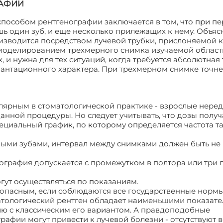
РАФИИ
особом рентгенографии заключается в том, что при п
шь один зуб, и еще несколько прилежащих к нему. Объяс
изводится посредством лучевой трубки, прислоняемой к
моделированием трехмерного снимка изучаемой област
 и нужна для тех ситуаций, когда требуется абсолютная 
плантационного характера. При трехмерном снимке точн
улярным в стоматологической практике - взрослые нере
нной процедуры. Но следует учитывать, что дозы полу
ециальный график, по которому определяется частота т
ными зубами, интервал между снимками должен быть не
енография допускается с промежутком в полтора или три 
огут осуществляться по показаниям.
зопасным, если соблюдаются все государственные нормы
матологический рентген обладает наименьшими показате
ию с классическим его вариантом. А правдоподобные
рафии могут привести к лучевой болезни - отсутствуют в