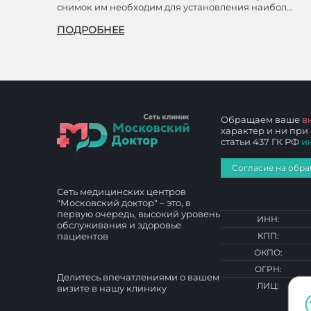
снимок им необходим для установления наибол…
ПОДРОБНЕЕ
Обращаем ваше
в
характер и ни при
статьи 437 ГК РФ
и
Согласие на обра
Сеть медицинских центров
"Московский доктор" – это, в
первую очередь, высокий уровень
ИНН:
обслуживания и здоровье
пациентов
КПП:
ОКПО:
ОГРН:
Делитесь впечатлениями о вашем
ЛИЦ:
визите в нашу клинику