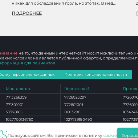
никак для обследования горла, но это так. В мед…
ПОДРОБНЕЕ
нимание
на то, что данный интернет-сайт носит исключительно
 каких условиях не является публичной офертой, определяемой
нформация для пациентов
ботку персональных данных
Политика конфиденциальности
Мос. доктор
Чертаново И
Протек
7713266359
7726023297
772607
771301001
772601001
7726010
53778165
0603290
1634241
1027700136760
1027739180490
1027739
ЛО 77 01 012765
ЛО 77 01 004101
ЛО 77 0
Пользуясь сайтом, Вы принимаете политику
cookie
Хорошо