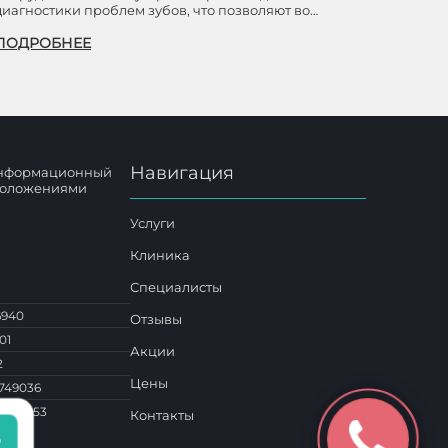
диагностики проблем зубов, что позволяют во…
ПОДРОБНЕЕ
Навигация
 информационный
 положениями
Услуги
Клиника
Специалисты
6940
Отзывы
01
Акции
2
Цены
749036
1 014453
Контакты