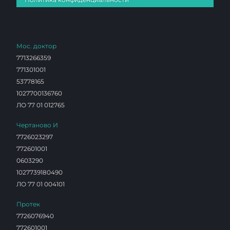
Мос. доктор
7713266359
771301001
53778165
1027700136760
ЛО 77 01 012765
Чертаново И
7726023297
772601001
0603290
1027739180490
ЛО 77 01 004101
Протек
7726076940
772601001